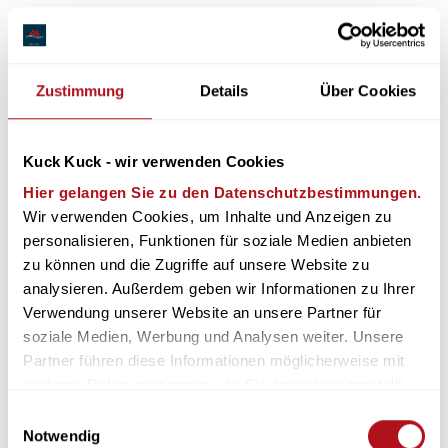
Zustimmung
Details
Über Cookies
Kuck Kuck - wir verwenden Cookies
Hier gelangen Sie zu den Datenschutzbestimmungen.
Wir verwenden Cookies, um Inhalte und Anzeigen zu 
personalisieren, Funktionen für soziale Medien anbieten 
zu können und die Zugriffe auf unsere Website zu 
analysieren. Außerdem geben wir Informationen zu Ihrer 
Verwendung unserer Website an unsere Partner für 
soziale Medien, Werbung und Analysen weiter. Unsere 
Black
.
Forest
.
Partner führen diese Informationen möglicherweise mit 
weiteren Daten zusammen, die Sie ihnen bereitgestellt 
haben oder die sie im Rahmen Ihrer Nutzung der Dienste 
Einwilligungsauswahl
gesammelt haben.
Notwendig